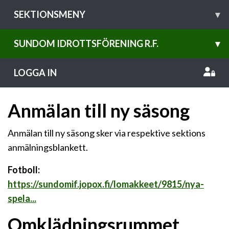
SEKTIONSMENY
▾
SUNDOM IDROTTSFÖRENING R.F.
▾
LOGGA IN
Anmälan till ny säsong
Anmälan till ny säsong sker via respektive sektions
anmälningsblankett.
Fotboll:
https://sundomif.jopox.fi/lomakkeet/9815/nya-
spela...
Omklädningsrummet