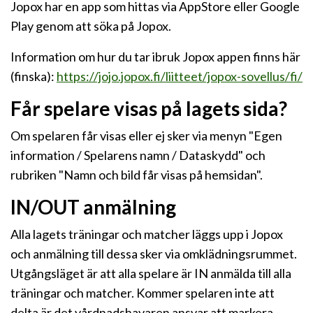
Jopox har en app som hittas via AppStore eller Google
Play genom att söka på Jopox.
Information om hur du tar ibruk Jopox appen finns här
(finska):
https://jojo.jopox.fi/liitteet/jopox-sovellus/fi/
Får spelare visas på lagets sida?
Om spelaren får visas eller ej sker via menyn "Egen
information / Spelarens namn / Dataskydd" och
rubriken "Namn och bild får visas på hemsidan".
IN/OUT anmälning
Alla lagets träningar och matcher läggs upp i Jopox
och anmälning till dessa sker via omklädningsrummet.
Utgångsläget är att alla spelare är IN anmälda till alla
träningar och matcher. Kommer spelaren inte att
delta är det vårdnadshavaren ansvar att markera